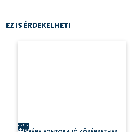
EZ IS ÉRDEKELHETI
3 perc
olvasás
A PÁRA FONTOS A JÓ KÖZÉRZETHEZ