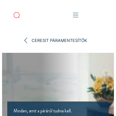
CERESIT PÁRAMENTESÍTŐK
Minden, amit a páráról tudnia kell.