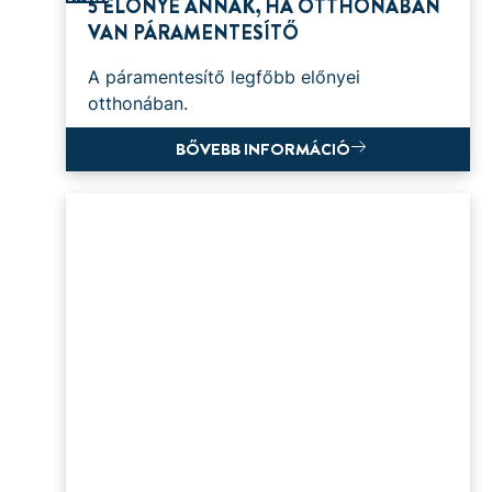
5 ELŐNYE ANNAK, HA OTTHONÁBAN
VAN PÁRAMENTESÍTŐ
A páramentesítő legfőbb előnyei
otthonában.
BŐVEBB INFORMÁCIÓ