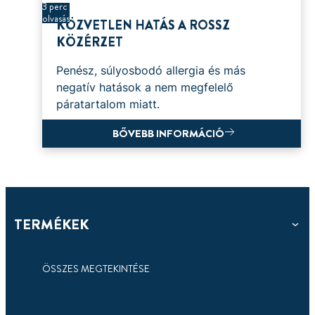
3 perc
olvasás
KÖZVETLEN HATÁS A ROSSZ
KÖZÉRZET
Penész, súlyosbodó allergia és más
negatív hatások a nem megfelelő
páratartalom miatt.
BŐVEBB INFORMÁCIÓ
TERMÉKEK
ÖSSZES MEGTEKINTÉSE