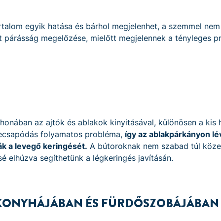
talom egyik hatása és bárhol megjelenhet, a szemmel nem l
tt párásság megelőzése, mielőtt megjelennek a tényleges p
honában az ajtók és ablakok kinyitásával, különösen a kis 
lecsapódás folyamatos probléma,
így az ablakpárkányon l
ják a levegő keringését.
A bútoroknak nem szabad túl közel 
sé elhúzva segíthetünk a légkeringés javításán.
 KONYHÁJÁBAN ÉS FÜRDŐSZOBÁJÁBAN 