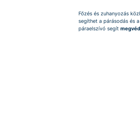
Főzés és zuhanyozás közb
segíthet a párásodás és a
páraelszívó segít
megvéde