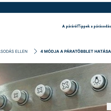
A páráról
Tippek a párásodás
ÁSODÁS ELLEN
4 MÓDJA A PÁRATÖBBLET HATÁSA