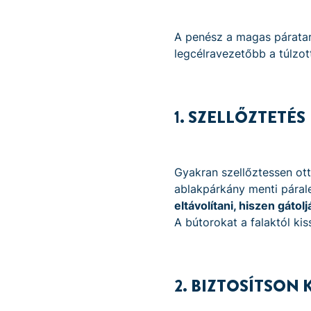
A penész a magas páratar
legcélravezetőbb a túlzo
1. SZELLŐZTETÉS
Gyakran szellőztessen ott
ablakpárkány menti pára
eltávolítani, hiszen gátol
A bútorokat a falaktól kis
2. BIZTOSÍTSON