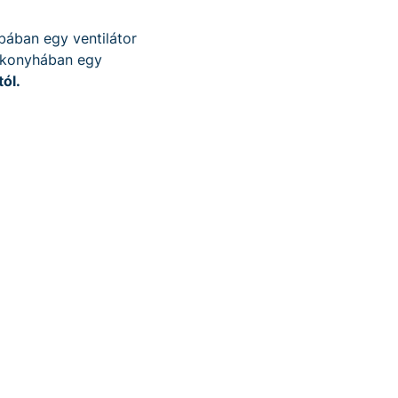
bában egy ventilátor
A konyhában egy
ól.