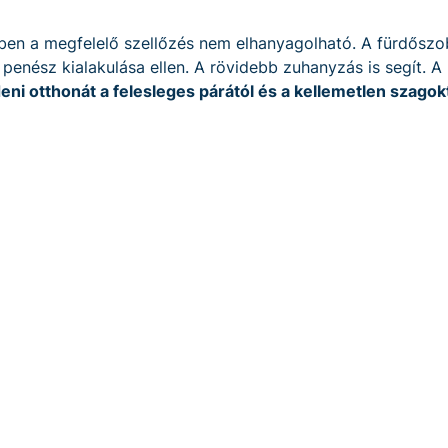
en a megfelelő szellőzés nem elhanyagolható. A fürdőszo
 penész kialakulása ellen. A rövidebb zuhanyzás is segít. 
ni otthonát a felesleges párától és a kellemetlen szagokt