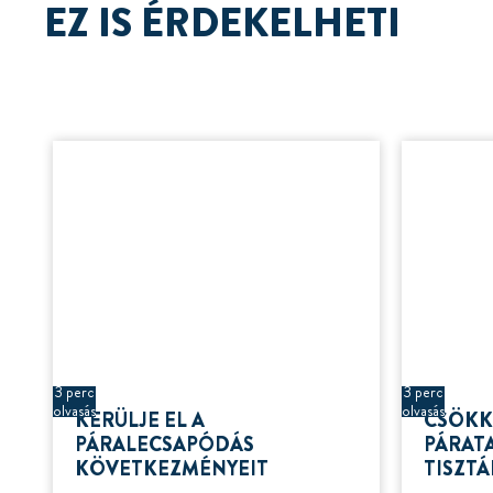
EZ IS ÉRDEKELHETI
3 perc
3 perc
olvasás
olvasás
KERÜLJE EL A
CSÖKK
PÁRALECSAPÓDÁS
PÁRAT
KÖVETKEZMÉNYEIT
TISZT