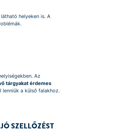
átható helyeken is. A
roblémák.
helyiségekben. Az
évő tárgyakat érdemes
lenniük a külső falakhoz.
JÓ SZELLŐZÉST