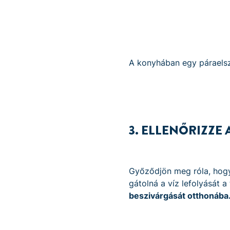
A konyhában egy páraelszí
3. ELLENŐRIZZE
Győződjön meg róla, hogy
gátolná a víz lefolyását 
beszivárgását otthonába