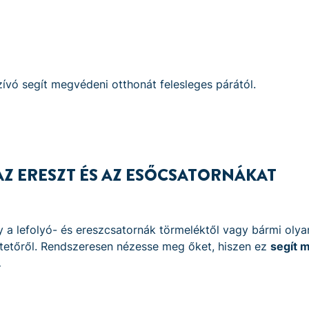
vó segít megvédeni otthonát felesleges párától.
 AZ ERESZT ÉS AZ ESŐCSATORNÁKAT
 a lefolyó- és ereszcsatornák törmeléktől vagy bármi olya
a tetőről. Rendszeresen nézesse meg őket, hiszen ez
segít 
.