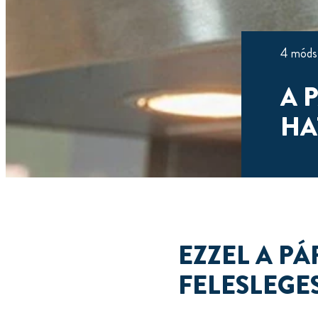
4 módsz
A 
HA
EZZEL A P
FELESLEGE