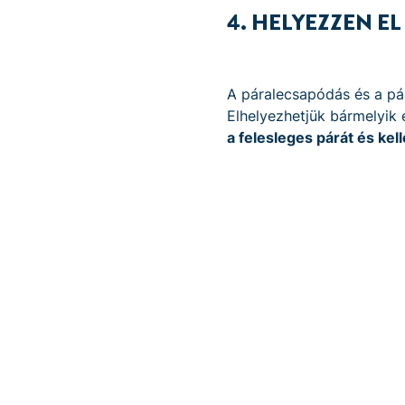
4. HELYEZZEN E
A páralecsapódás és a pá
Elhelyezhetjük bármelyik 
a felesleges párát és ke