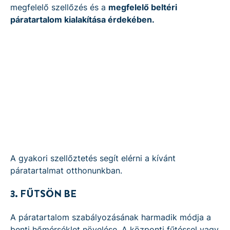
megfelelő szellőzés és a
megfelelő beltéri
páratartalom kialakítása érdekében.
A gyakori szellőztetés segít elérni a kívánt
páratartalmat otthonunkban.
3. FŰTSÖN BE
A páratartalom szabályozásának harmadik módja a
benti hőmérséklet növelése. A központi fűtéssel vagy