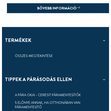
BŐVEBB INFORMÁCIÓ
TERMÉKEK
ÖSSZES MEGTEKINTÉSE
TIPPEK A PÁRÁSODÁS ELLEN
3 perc
olvasás
HOGYAN SZABADULJON MEG A
PENÉSZTŐL 4 LÉPÉSBEN
A PÁRA OKAI - CERESIT PÁRAMENTESÍTŐK
5 ELŐNYE ANNAK, HA OTTHONÁBAN VAN
A magas páratartalomból adódó problémák
PÁRAMENTESÍTŐ
megszűntetésének főbb lépései.