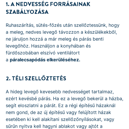
1. A NEDVESSÉG FORRÁSAINAK
SZABÁLYOZÁSA
Ruhaszárítás, sütés-főzés után szellőztessünk, hogy
a meleg, nedves levegő távozzon a készülékekből,
ne járuljon hozzá a már meleg és párás benti
levegőhöz. Használjon a konyhában és
fürdőszobában elszívó ventilátort
a
páralecsapódás elkerüléséhez.
2. TÉLI SZELLŐZTETÉS
A hideg levegő kevesebb nedvességet tartalmaz,
ezért kevésbé párás. Ha ez a levegő bekerül a házba,
segít eloszlatni a párát. Ez a régi építésű házaknál
nem gond, de az új építésű vagy felújított házak
esetében ki kell alakítani szellőzőnyílásokat, vagy
sűrűn nyitva kell hagyni ablakot vagy ajtót a