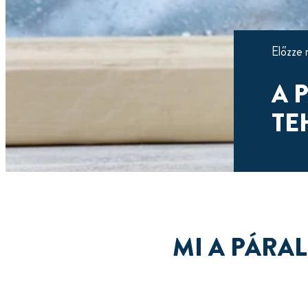
Előzze 
A 
TE
MI A PÁRA