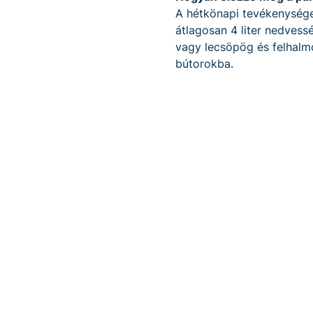
A hétkönapi tevékenységek
átlagosan 4 liter nedves
vagy lecsöpög és felhalmo
bútorokba.