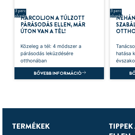
3 perc
3 perc
olvasás
olvasás
HARCOLJON A TÚLZOTT
NÉHÁN
PÁRÁSODÁS ELLEN, MÁR
SZABÁ
ÚTON VAN A TÉL!
OTTH
Közeleg a tél: 4 módszer a
Tanácso
párásodás leküzdésére
hatása 
otthonában
évszako
BŐVEBB INFORMÁCIÓ
BŐ
TERMÉKEK
TIPPEK