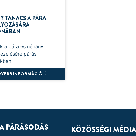
Y TANÁCS A PÁRA
LYOZÁSÁRA
ONÁBAN
k a pára és néhány
kezelésére párás
kban.
VEBB INFORMÁCIÓ
 A PÁRÁSODÁS
KÖZÖSSÉGI MÉDI