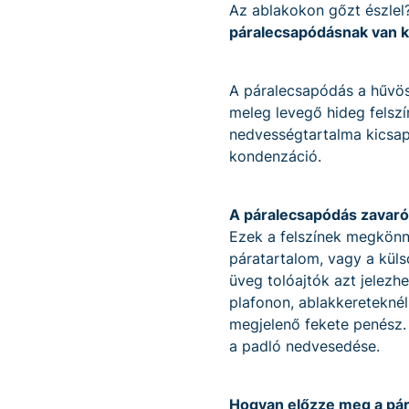
Az ablakokon gőzt észlel
páralecsapódásnak van k
A páralecsapódás a hűvös 
meleg levegő hideg felszín
nedvességtartalma kicsap
kondenzáció.
A páralecsapódás zavaró
Ezek a felszínek megkönn
páratartalom, vagy a kül
üveg tolóajtók azt jelezhe
plafonon, ablakkereteknél
megjelenő fekete penész. T
a padló nedvesedése.
Hogyan előzze meg a pá