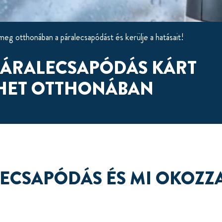
meg otthonában a páralecsapódást és kerülje a hatásait!
PÁRALECSAPÓDÁS KÁRT
HET OTTHONÁBAN
LECSAPÓDÁS ÉS MI OKOZZ