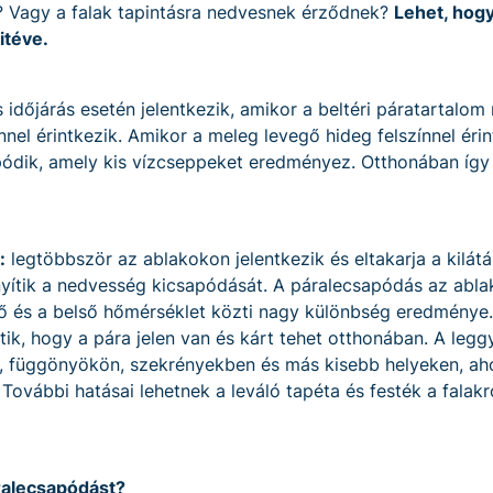
? Vagy a falak tapintásra nedvesnek érződnek?
Lehet, hogy
itéve.
időjárás esetén jelentkezik, amikor a beltéri páratartalo
nel érintkezik. Amikor a meleg levegő hideg felszínnel érin
ódik, amely kis vízcseppeket eredményez. Otthonában így 
:
legtöbbször az ablakokon jelentkezik és eltakarja a kilát
yítik a nedvesség kicsapódását. A páralecsapódás az abl
ső és a belső hőmérséklet közti nagy különbség eredménye.
tik, hogy a pára jelen van és kárt tehet otthonában. A legg
, függönyökön, szekrényekben és más kisebb helyeken, aho
ovábbi hatásai lehetnek a leváló tapéta és festék a falakró
ralecsapódást?