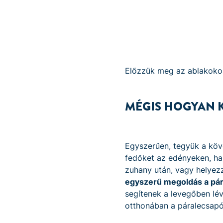
Előzzük meg az ablakokon
MÉGIS HOGYAN K
Egyszerűen, tegyük a köve
fedőket az edényeken, ha l
zuhany után, vagy helyezz
egyszerű megoldás a pár
segítenek a levegőben l
otthonában a páralecsapó