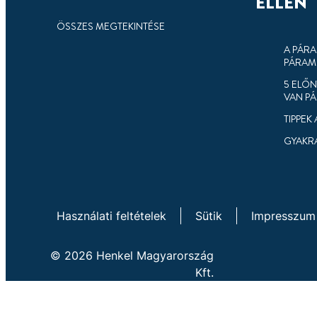
ELLEN
ÖSSZES MEGTEKINTÉSE
A PÁRA
PÁRAM
5 ELŐ
VAN P
TIPPEK
GYAKRA
Használati feltételek
Sütik
Impresszum
© 2026 Henkel Magyarország
Kft.