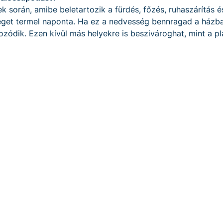
 során, amibe beletartozik a fürdés, főzés, ruhaszárítás é
séget termel naponta. Ha ez a nedvesség bennragad a házba
zódik. Ezen kívül más helyekre is beszivároghat, mint a pla