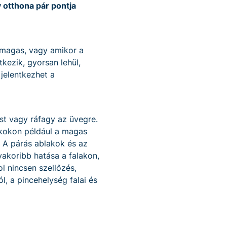
 otthona pár pontja
m magas, vagy amikor a
tkezik, gyorsan lehül,
jelentkezhet a
ást vagy ráfagy az üvegre.
akokon például a magas
 A párás ablakok és az
yakoribb hatása a falakon,
l nincsen szellőzés,
l, a pincehelység falai és