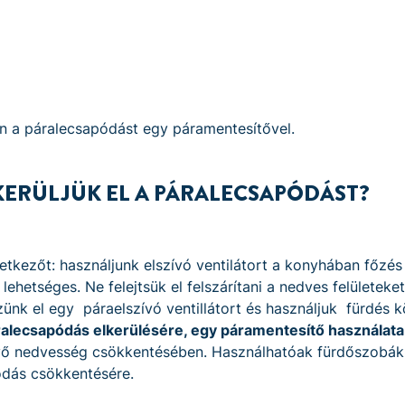
 a páralecsapódást egy páramentesítővel.
ERÜLJÜK EL A PÁRALECSAPÓDÁST?
tkezőt: használjunk elszívó ventilátort a konyhában főzés
ehetséges. Ne felejtsük el felszárítani a nedves felületeke
ünk el egy páraelszívó ventillátort és használjuk fürdés 
alecsapódás elkerülésére, egy páramentesítő használata
évő nedvesség csökkentésében. Használhatóak fürdőszobák
dás csökkentésére.