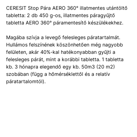
CERESIT Stop Pára AERO 360° illatmentes utántöltő
tabletta: 2 db 450 g-os, illatmentes páragyűjtő
tabletta AERO 360° páramentesítő készülékekhez.
Magába szívja a levegő felesleges páratartalmát.
Hullámos felszínének köszönhetően még nagyobb
felületen, akár 40%-kal hatékonyabban gyűjti a
felesleges párát, mint a korábbi tabletta. 1 tabletta
kb. 3 hónapra elegendő egy kb. 50m3 (20 m2)
szobában (függ a hőmérséklettől és a relatív
páratartalomtól).