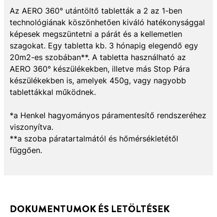
Az AERO 360° utántöltő tabletták a 2 az 1-ben
technológiának köszönhetően kiváló hatékonysággal
képesek megszüntetni a párát és a kellemetlen
szagokat. Egy tabletta kb. 3 hónapig elegendő egy
20m2-es szobában**. A tabletta használható az
AERO 360° készülékekben, illetve más Stop Pára
készülékekben is, amelyek 450g, vagy nagyobb
tablettákkal működnek.
*a Henkel hagyományos páramentesítő rendszeréhez
viszonyítva.
**a szoba páratartalmától és hőmérsékletétől
függően.
DOKUMENTUMOK ÉS LETÖLTÉSEK