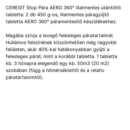
CERESIT Stop Pára AERO 360° illatmentes utántöltő
tabletta: 2 db 450 g-os, illatmentes páragyűjtő
tabletta AERO 360° páramentesítő készülékekhez.
Magába szívja a levegő felesleges páratartalmát.
Hullámos felszínének köszönhetően még nagyobb
felületen, akár 40%-kal hatékonyabban gyűjti a
felesleges párát, mint a korábbi tabletta. 1 tabletta
kb. 3 hónapra elegendő egy kb. 50m3 (20 m2)
szobában (függ a hőmérséklettől és a relatív
páratartalomtól).