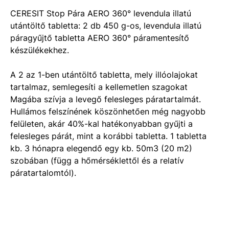
CERESIT Stop Pára AERO 360° levendula illatú
utántöltő tabletta: 2 db 450 g-os, levendula illatú
páragyűjtő tabletta AERO 360° páramentesítő
készülékekhez.
A 2 az 1-ben utántöltő tabletta, mely illóolajokat
tartalmaz, semlegesíti a kellemetlen szagokat
Magába szívja a levegő felesleges páratartalmát.
Hullámos felszínének köszönhetően még nagyobb
felületen, akár 40%-kal hatékonyabban gyűjti a
felesleges párát, mint a korábbi tabletta. 1 tabletta
kb. 3 hónapra elegendő egy kb. 50m3 (20 m2)
szobában (függ a hőmérséklettől és a relatív
páratartalomtól).