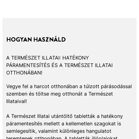
HOGYAN HASZNÁLD
A TERMÉSZET ILLATAI: HATÉKONY
PÁRAMENTESÍTÉS ÉS A TERMÉSZET ILLATAI
OTTHONÁBAN!
Vegye fel a harcot otthonában a túlzott párásodással
szemben és töltse meg otthonát a Természet
Illataival!
A Természet Illatai utántöltő tabletták a hatékony
páramentesítés mellett a kellemetlen szagokat is
semlegesítik, valamint különleges hangulatot
teremtenek otthonában. A tabletták illóolajokat