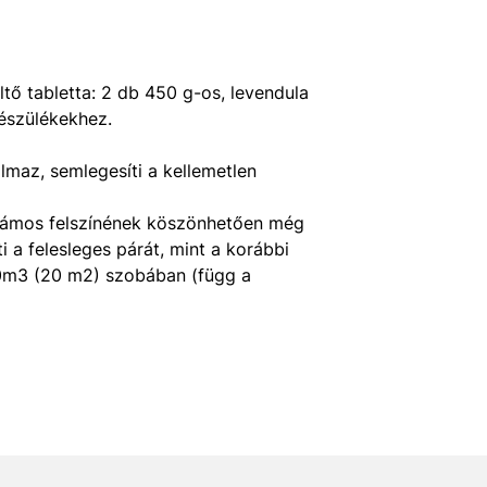
tő tabletta: 2 db 450 g-os, levendula
készülékekhez.
almaz, semlegesíti a kellemetlen
ullámos felszínének köszönhetően még
 a felesleges párát, mint a korábbi
 50m3 (20 m2) szobában (függ a