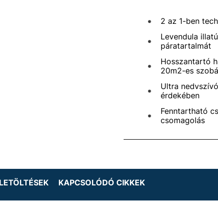
2 az 1-ben tech
Levendula illat
páratartalmát
Hosszantartó h
20m2-es szob
Ultra nedvszívó
érdekében
Fenntartható c
csomagolás
LETÖLTÉSEK
KAPCSOLÓDÓ CIKKEK