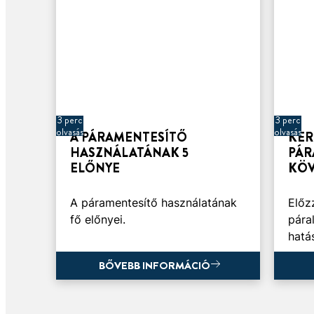
3 perc
3 perc
olvasás
olvasás
A PÁRAMENTESÍTŐ
KER
HASZNÁLATÁNAK 5
PÁR
ELŐNYE
KÖV
A páramentesítő használatának
Előz
fő előnyei.
pára
hatá
BŐVEBB INFORMÁCIÓ
BŐVEBB INFORMÁCIÓ