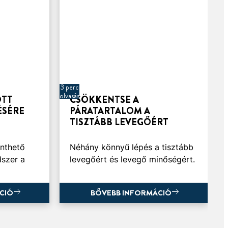
3 perc
olvasás
OTT
CSÖKKENTSE A
ÉSÉRE
PÁRATARTALOM A
TISZTÁBB LEVEGŐÉRT
nthető
Néhány könnyű lépés a tisztább
szer a
levegőért és levegő minőségért.
CIÓ
BŐVEBB INFORMÁCIÓ
CIÓ
BŐVEBB INFORMÁCIÓ