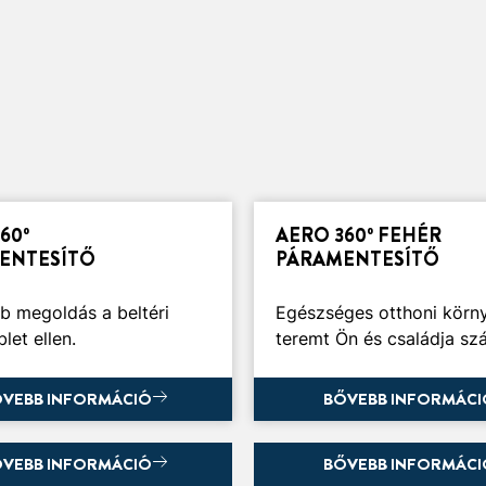
3 perc
olvasás
60º
AERO 360º FEHÉR
ÁNY TANÁCS A PÁRA
A PÁRA ÉS NEM KÍV
ENTESÍTŐ
PÁRAMENTESÍTŐ
BÁLYOZÁSÁRA
HATÁSAINAK
THONÁBAN
MEGELŐZÉSE
b megoldás a beltéri
Egészséges otthoni körn
let ellen.
teremt Ön és családja sz
csok a pára és néhány
4 módszer a feleslege
sa kezelésére párás
káros hatásainak mege
akokban.
VEBB INFORMÁCIÓ
BŐVEBB INFORMÁCI
VEBB INFORMÁCIÓ
BŐVEBB INFORMÁCI
TASAKOS
AERO 360°