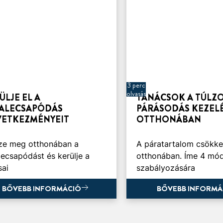
3 perc
olvasás
ÜLJE EL A
TANÁCSOK A TÚLZ
ALECSAPÓDÁS
PÁRÁSODÁS KEZEL
ETKEZMÉNYEIT
OTTHONÁBAN
ze meg otthonában a
A páratartalom csökke
lecsapódást és kerülje a
otthonában. Íme 4 mód
sai
szabályozására
BŐVEBB INFORMÁCIÓ
BŐVEBB INFORMÁ
BŐVEBB INFORMÁCIÓ
BŐVEBB INFORMÁ