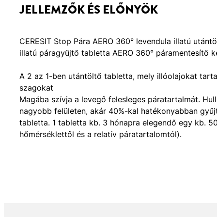
JELLEMZŐK ÉS ELŐNYÖK
CERESIT Stop Pára AERO 360° levendula illatú utántöl
illatú páragyűjtő tabletta AERO 360° páramentesítő 
A 2 az 1-ben utántöltő tabletta, mely illóolajokat tart
szagokat
Magába szívja a levegő felesleges páratartalmát. H
nagyobb felületen, akár 40%-kal hatékonyabban gyűjti
tabletta. 1 tabletta kb. 3 hónapra elegendő egy kb.
hőmérséklettől és a relatív páratartalomtól).