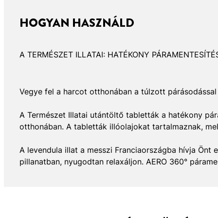
HOGYAN HASZNÁLD
A TERMÉSZET ILLATAI: HATÉKONY PÁRAMENTESÍTÉ
Vegye fel a harcot otthonában a túlzott párásodással
A Természet Illatai utántöltő tabletták a hatékony pá
otthonában. A tabletták illóolajokat tartalmaznak, me
A levendula illat a messzi Franciaországba hívja Önt e
pillanatban, nyugodtan relaxáljon. AERO 360° páramen