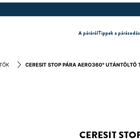
A páráról
Tippek a párásodás
TŐK
CERESIT STOP PÁRA AERO360° UTÁNTÖLTŐ 
CERESIT STO