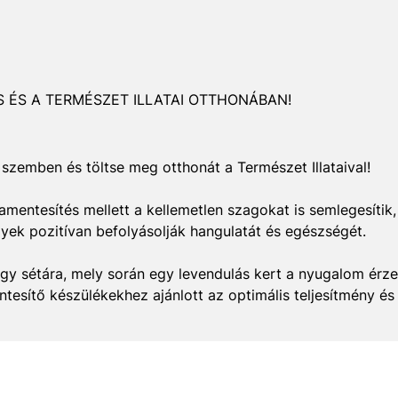
S ÉS A TERMÉSZET ILLATAI OTTHONÁBAN!
 szemben és töltse meg otthonát a Természet Illataival!
ramentesítés mellett a kellemetlen szagokat is semlegesíti
lyek pozitívan befolyásolják hangulatát és egészségét.
gy sétára, mely során egy levendulás kert a nyugalom érzeté
tesítő készülékekhez ajánlott az optimális teljesítmény és