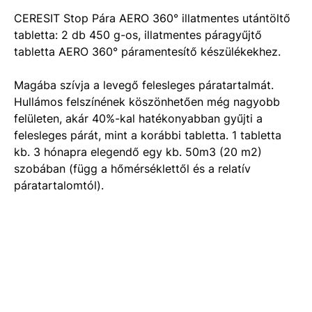
CERESIT Stop Pára AERO 360° illatmentes utántöltő
tabletta: 2 db 450 g-os, illatmentes páragyűjtő
tabletta AERO 360° páramentesítő készülékekhez.
Magába szívja a levegő felesleges páratartalmát.
Hullámos felszínének köszönhetően még nagyobb
felületen, akár 40%-kal hatékonyabban gyűjti a
felesleges párát, mint a korábbi tabletta. 1 tabletta
kb. 3 hónapra elegendő egy kb. 50m3 (20 m2)
szobában (függ a hőmérséklettől és a relatív
páratartalomtól).