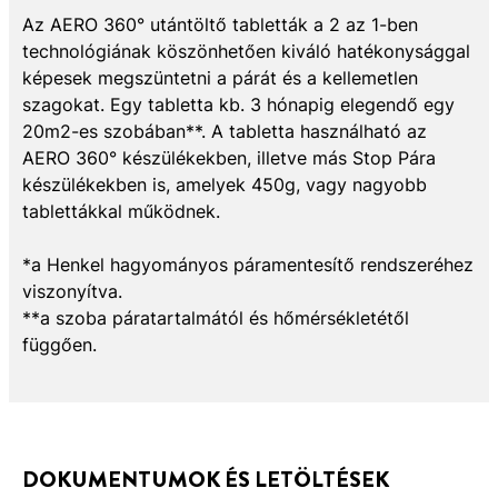
Az AERO 360° utántöltő tabletták a 2 az 1-ben
technológiának köszönhetően kiváló hatékonysággal
képesek megszüntetni a párát és a kellemetlen
szagokat. Egy tabletta kb. 3 hónapig elegendő egy
20m2-es szobában**. A tabletta használható az
AERO 360° készülékekben, illetve más Stop Pára
készülékekben is, amelyek 450g, vagy nagyobb
tablettákkal működnek.
*a Henkel hagyományos páramentesítő rendszeréhez
viszonyítva.
**a szoba páratartalmától és hőmérsékletétől
függően.
DOKUMENTUMOK ÉS LETÖLTÉSEK