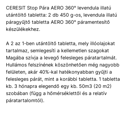
CERESIT Stop Pára AERO 360° levendula illatú
utántöltő tabletta: 2 db 450 g-os, levendula illatú
páragyűjtő tabletta AERO 360° páramentesítő
készülékekhez.
A 2 az 1-ben utántöltő tabletta, mely illóolajokat
tartalmaz, semlegesíti a kellemetlen szagokat
Magába szívja a levegő felesleges páratartalmát.
Hullámos felszínének köszönhetően még nagyobb
felületen, akár 40%-kal hatékonyabban gyűjti a
felesleges párát, mint a korábbi tabletta. 1 tabletta
kb. 3 hónapra elegendő egy kb. 50m3 (20 m2)
szobában (függ a hőmérséklettől és a relatív
páratartalomtól).