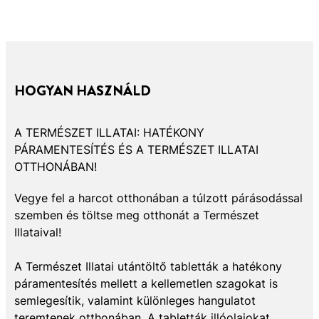
HOGYAN HASZNÁLD
A TERMÉSZET ILLATAI: HATÉKONY
PÁRAMENTESÍTÉS ÉS A TERMÉSZET ILLATAI
OTTHONÁBAN!
Vegye fel a harcot otthonában a túlzott párásodással
szemben és töltse meg otthonát a Természet
Illataival!
A Természet Illatai utántöltő tabletták a hatékony
páramentesítés mellett a kellemetlen szagokat is
semlegesítik, valamint különleges hangulatot
teremtenek otthonában. A tabletták illóolajokat