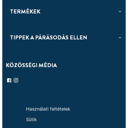
Hatékony páramentesítés, akár 3 különböző
aromaterápiás illattal
TERMÉKEK
TIPPEK A PÁRÁSODÁS ELLEN
KÖZÖSSÉGI MÉDIA
Használati feltételek
Sütik