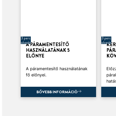
3 perc
3 perc
olvasás
olvasás
A PÁRAMENTESÍTŐ
KER
HASZNÁLATÁNAK 5
PÁR
ELŐNYE
KÖV
A páramentesítő használatának
Előz
fő előnyei.
pára
hatá
BŐVEBB INFORMÁCIÓ
BŐVEBB INFORMÁCIÓ