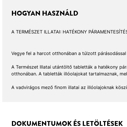
HOGYAN HASZNÁLD
A TERMÉSZET ILLATAI: HATÉKONY PÁRAMENTESÍTÉ
Vegye fel a harcot otthonában a túlzott párásodással
A Természet Illatai utántöltő tabletták a hatékony pá
otthonában. A tabletták illóolajokat tartalmaznak, me
A vadvirágos mező finom illatai az illóolajoknak kösz
DOKUMENTUMOK ÉS LETÖLTÉSEK