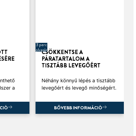
3 perc
olvasás
OTT
CSÖKKENTSE A
ÉSÉRE
PÁRATARTALOM A
TISZTÁBB LEVEGŐÉRT
nthető
Néhány könnyű lépés a tisztább
szer a
levegőért és levegő minőségért.
CIÓ
BŐVEBB INFORMÁCIÓ
CIÓ
BŐVEBB INFORMÁCIÓ