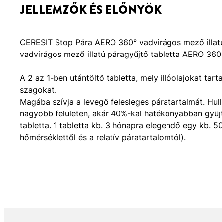
JELLEMZŐK ÉS ELŐNYÖK
CERESIT Stop Pára AERO 360° vadvirágos mező illatú 
vadvirágos mező illatú páragyűjtő tabletta AERO 360
A 2 az 1-ben utántöltő tabletta, mely illóolajokat tart
szagokat.
Magába szívja a levegő felesleges páratartalmát. H
nagyobb felületen, akár 40%-kal hatékonyabban gyűjti
tabletta. 1 tabletta kb. 3 hónapra elegendő egy kb.
hőmérséklettől és a relatív páratartalomtól).