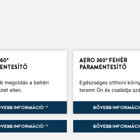
3 perc
olvasás
60º
AERO 360º FEHÉR
ÁNY TANÁCS A PÁRA
A PÁRA ÉS NEM KÍV
ENTESÍTŐ
PÁRAMENTESÍTŐ
BÁLYOZÁSÁRA
HATÁSAINAK
THONÁBAN
MEGELŐZÉSE
b megoldás a beltéri
Egészséges otthoni körn
let ellen.
teremt Ön és családja sz
csok a pára és néhány
4 módszer a feleslege
sa kezelésére párás
káros hatásainak mege
akokban.
VEBB INFORMÁCIÓ
BŐVEBB INFORMÁCI
VEBB INFORMÁCIÓ
BŐVEBB INFORMÁCI
TASAKOS
AERO 360°
ENTESÍTŐK
AROMATERÁPIÁS