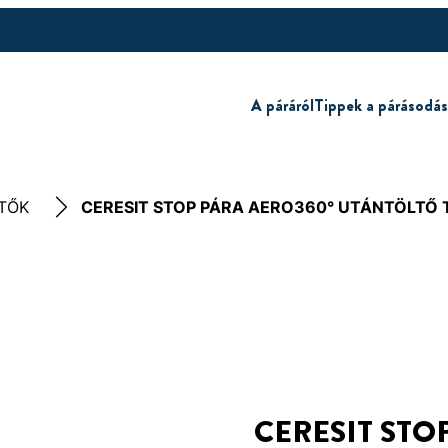
A páráról
Tippek a párásodás
TŐK
CERESIT STOP PÁRA AERO360° UTÁNTÖLTŐ 
CERESIT STO