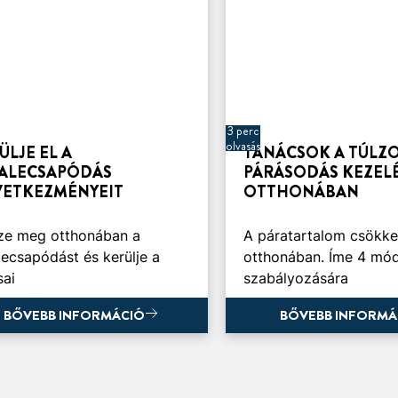
3 perc
olvasás
ÜLJE EL A
TANÁCSOK A TÚLZ
ALECSAPÓDÁS
PÁRÁSODÁS KEZEL
ETKEZMÉNYEIT
OTTHONÁBAN
ze meg otthonában a
A páratartalom csökke
lecsapódást és kerülje a
otthonában. Íme 4 mód
sai
szabályozására
BŐVEBB INFORMÁCIÓ
BŐVEBB INFORMÁ
BŐVEBB INFORMÁCIÓ
BŐVEBB INFORMÁ