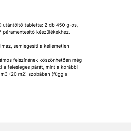
utántöltő tabletta: 2 db 450 g-os,
° páramentesítő készülékekhez.
almaz, semlegesíti a kellemetlen
ullámos felszínének köszönhetően még
 a felesleges párát, mint a korábbi
 50m3 (20 m2) szobában (függ a