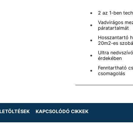
2 az 1-ben tech
Vadvirágos mező
páratartalmát
Hosszantartó h
20m2-es szob
Ultra nedvszívó
érdekében
Fenntartható c
csomagolás
LETÖLTÉSEK
KAPCSOLÓDÓ CIKKEK