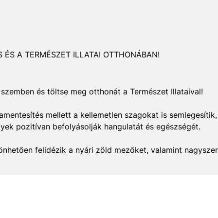
S ÉS A TERMÉSZET ILLATAI OTTHONÁBAN!
 szemben és töltse meg otthonát a Természet Illataival!
ramentesítés mellett a kellemetlen szagokat is semlegesíti
lyek pozitívan befolyásolják hangulatát és egészségét.
önhetően felidézik a nyári zöld mezőket, valamint nagyszerű